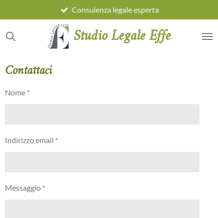
Consulenza legale esperta
Vai
al
Studio Legale Effe
contenuto
principale
Contattaci
Nome *
Indirizzo email *
Messaggio *