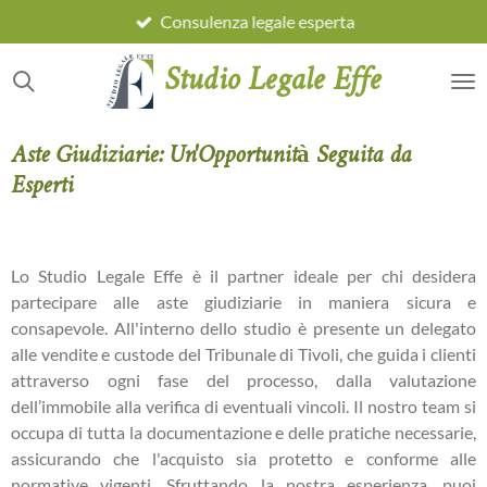
Consulenza legale esperta
Vai
al
Studio Legale Effe
contenuto
principale
Aste Giudiziarie: Un'Opportunità Seguita da
Esperti
Lo Studio Legale Effe è il partner ideale per chi desidera
partecipare alle aste giudiziarie in maniera sicura e
consapevole. All'interno dello studio è presente un delegato
alle vendite e custode del Tribunale di Tivoli, che guida i clienti
attraverso ogni fase del processo, dalla valutazione
dell’immobile alla verifica di eventuali vincoli. Il nostro team si
occupa di tutta la documentazione e delle pratiche necessarie,
assicurando che l'acquisto sia protetto e conforme alle
normative vigenti. Sfruttando la nostra esperienza, puoi