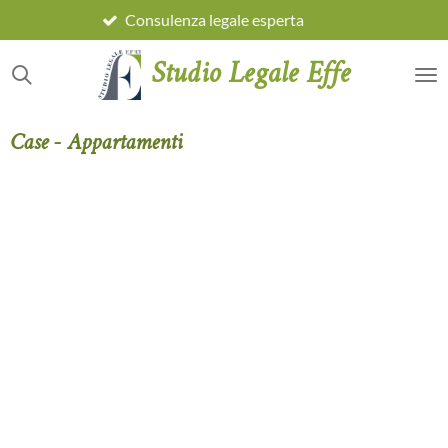
Consulenza legale esperta
Vai
al
Studio Legale Effe
contenuto
principale
Case - Appartamenti