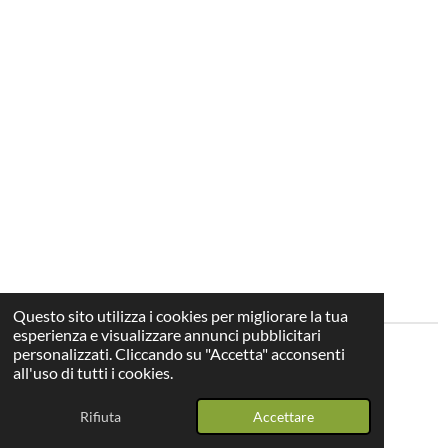
Questo sito utilizza i cookies per migliorare la tua
esperienza e visualizzare annunci pubblicitari
personalizzati. Cliccando su "Accetta" acconsenti
all'uso di tutti i cookies.
F
I
Y
W
a
n
o
h
© 2024 - 2026 Studio Legale Effe
Rifiuta
Accettare
c
s
u
a